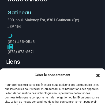
Gatineau
390, boul. Maloney Est, #301 Gatineau (Qc)
J8P 1E6
(819) 485-0548
(873) 673-8671
Liens
Gérer le consentement
Prise de rendez-vous
Pour offrir les meilleures expériences, nous utilisons des technologies telles
Politique de confidentialité
que les cookies pour stocker et/ou accéder aux informations des appareils.
Le fait de consentir à ces technologies nous permettra de traiter des
Annulation et remboursement
données telles que le comportement de navigation ou les ID uniques sur ce
site. Le fait de ne pas consentir ou de retirer son consentement peut avoir
Politique des fichiers témoins