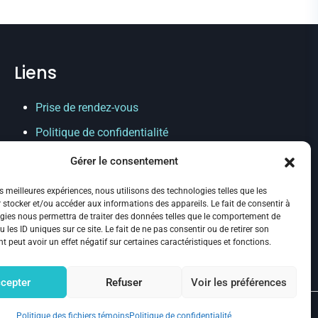
Liens
Prise de rendez-vous
Politique de confidentialité
Annulation et remboursement
Gérer le consentement
Politique des fichiers témoins
es meilleures expériences, nous utilisons des technologies telles que les
 stocker et/ou accéder aux informations des appareils. Le fait de consentir à
gies nous permettra de traiter des données telles que le comportement de
Suivez-nous :
 les ID uniques sur ce site. Le fait de ne pas consentir ou de retirer son
 peut avoir un effet négatif sur certaines caractéristiques et fonctions.
cepter
Refuser
Voir les préférences
Politique des fichiers témoins
Politique de confidentialité