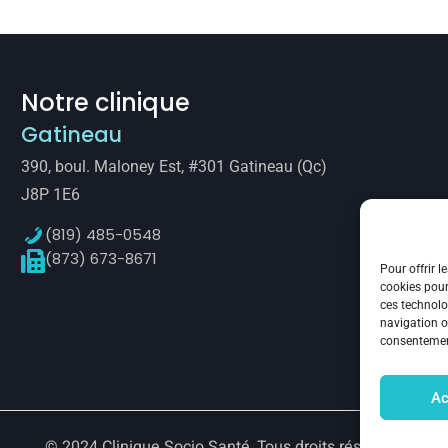
Notre clinique
Gatineau
390, boul. Maloney Est, #301 Gatineau (Qc)
J8P 1E6
(819) 485-0548
(873) 673-8671
Pour offrir l
cookies pour
ces technolo
navigation ou
consentement
Ac
© 2024 Clinique Socio Santé
, Tous droits réservés.