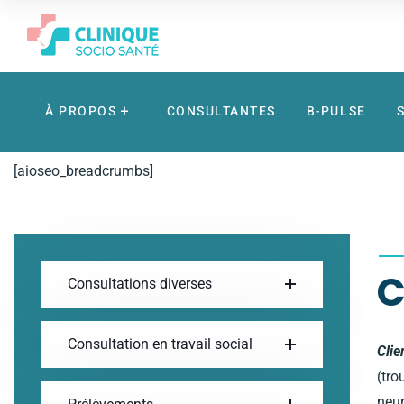
À PROPOS
CONSULTANTES
B-PULSE
[aioseo_breadcrumbs]
C
Consultations diverses
Consultation en travail social
Clie
(tro
neur