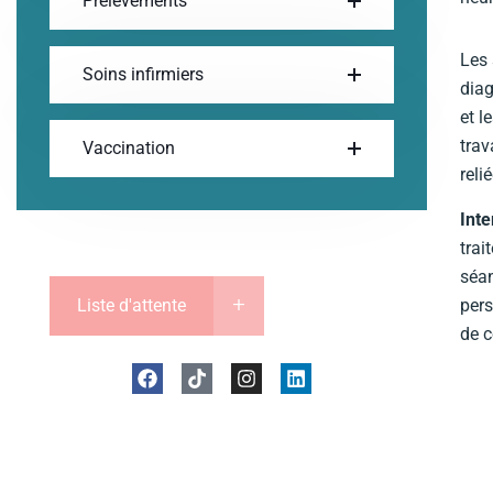
Prélèvements
Les 
Soins infirmiers
diag
et l
trav
Vaccination
reli
Inte
trai
séan
Liste d'attente
pers
de 