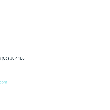
u (Qc) J8P 1E6
.com