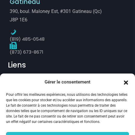
Gatineau
390, boul. Maloney Est, #301 Gatineau (Qc)
J8P 1E6
(819) 485-0548
(873) 673-8671
Liens
Gérer le consentement
Prise de rendez-vous
Pour offrir les meilleures expériences, nous utilisons des technologies telles
Politique de confidentialité
que les cookies pour stocker et/ou accéder aux informations des appareils.
Le fait de consentir à ces technologies nous permettra de traiter des
Annulation et remboursement
données telles que le comportement de navigation ou les ID uniques sur ce
site. Le fait de ne pas consentir ou de retirer son consentement peut avoir
Politique des fichiers témoins
un effet négatif sur certaines caractéristiques et fonctions.
Suivez-nous :