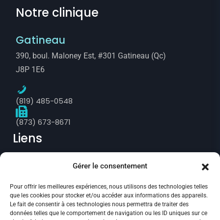
Notre clinique
Gatineau
390, boul. Maloney Est, #301 Gatineau (Qc)
J8P 1E6
(819) 485-0548
(873) 673-8671
Liens
Gérer le consentement
Prise de rendez-vous
Pour offrir les meilleures expériences, nous utilisons des technologies telles
Politique de confidentialité
que les cookies pour stocker et/ou accéder aux informations des appareils.
Le fait de consentir à ces technologies nous permettra de traiter des
Annulation et remboursement
données telles que le comportement de navigation ou les ID uniques sur ce