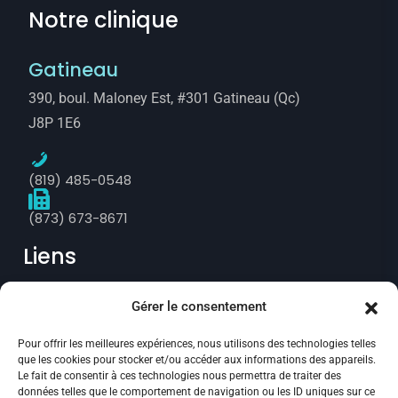
Notre clinique
Gatineau
390, boul. Maloney Est, #301 Gatineau (Qc)
J8P 1E6
(819) 485-0548
(873) 673-8671
Liens
Gérer le consentement
Prise de rendez-vous
Pour offrir les meilleures expériences, nous utilisons des technologies telles
Politique de confidentialité
que les cookies pour stocker et/ou accéder aux informations des appareils.
Le fait de consentir à ces technologies nous permettra de traiter des
Annulation et remboursement
données telles que le comportement de navigation ou les ID uniques sur ce