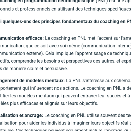
oaching en programmation neurolinguistique (PNL)
est une app
onnels et professionnels en utilisant des techniques spécifiqu
ci quelques-uns des principes fondamentaux du coaching en P
munication efficace:
Le coaching en PNL met l’accent sur l’amé
unication, que ce soit avec soi-même (communication interne)
munication externe). Cela implique l’apprentissage de techniques
ctifs, comprendre les besoins et perspectives des autres, et exp
s de manière claire et persuasive.
ngement de modèles mentaux:
La PNL s’intéresse aux schéma
ortement qui influencent nos actions. Le coaching en PNL aide 
tifier les modèles mentaux qui peuvent entraver leur succès et à
les plus efficaces et alignés sur leurs objectifs.
alisation et ancrage:
Le coaching en PNL utilise souvent des t
alisation pour aider les individus à imaginer leurs objectifs réal
étaillée. Ces techniques peuvent également inclure l’ancrage, qui