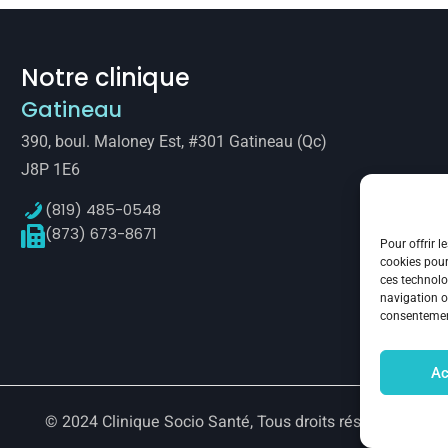
Notre clinique
Gatineau
390, boul. Maloney Est, #301 Gatineau (Qc)
J8P 1E6
(819) 485-0548
(873) 673-8671
Pour offrir l
cookies pour
ces technolo
navigation ou
consentement
Ac
© 2024 Clinique Socio Santé
, Tous droits réservés.