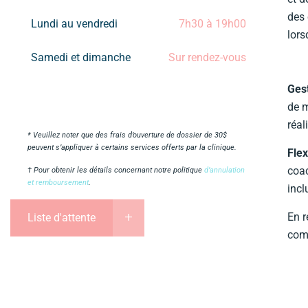
des 
Lundi au vendredi
7h30 à 19h00
lors
Samedi et dimanche
Sur rendez-vous
Ges
de m
réal
* Veuillez noter que des frais d’ouverture de dossier de 30$
peuvent s’appliquer à certains services offerts par la clinique.
Flex
coac
† Pour obtenir les détails concernant notre politique
d’annulation
et remboursement
.
incl
En r
Liste d'attente
comp