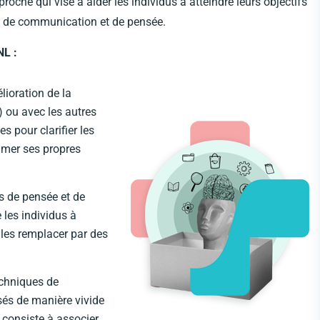
roche qui vise à aider les individus à atteindre leurs objectifs
es de communication et de pensée.
NL :
lioration de la
 ou avec les autres
 pour clarifier les
rimer ses propres
s de pensée et de
les individus à
 les remplacer par des
echniques de
isés de manière vivide
 consiste à associer