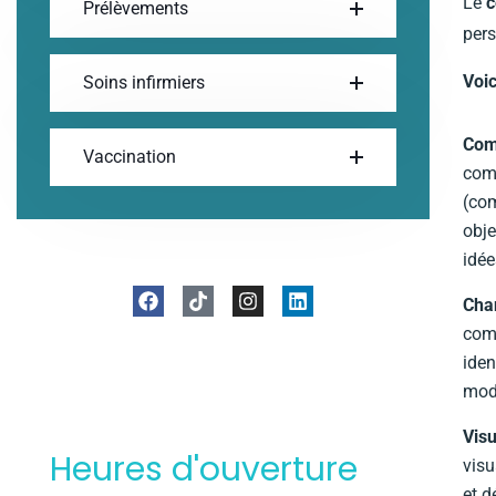
Le
c
Prélèvements
pers
Voi
Soins infirmiers
Com
Vaccination
comm
(com
obje
idée
Cha
comp
iden
modè
Visu
Heures d'ouverture
visu
et d