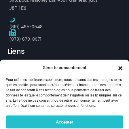
390, boul. Maloney Est, #301 Gatineau (Qc)
J8P 1E6
(819) 485-0548
(873) 673-8671
Liens
Gérer le consentement
Prise de rendez-vous
Pour offrir les meilleures expériences, nous utilisons des technologies telles
Politique de confidentialité
que les cookies pour stocker et/ou accéder aux informations des appareils.
Le fait de consentir à ces technologies nous permettra de traiter des
Annulation et remboursement
données telles que le comportement de navigation ou les ID uniques sur ce
site. Le fait de ne pas consentir ou de retirer son consentement peut avoir
Politique des fichiers témoins
un effet négatif sur certaines caractéristiques et fonctions.
Suivez-nous :
Accepter