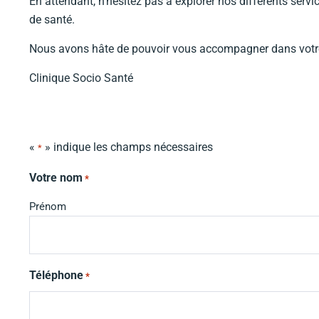
En attendant, n’hésitez pas à explorer nos différents serv
de santé.
Nous avons hâte de pouvoir vous accompagner dans votre 
Clinique Socio Santé
«
» indique les champs nécessaires
*
Votre nom
*
Prénom
Téléphone
*