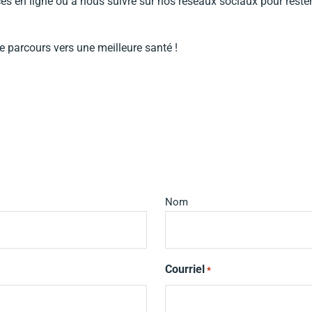
ices en ligne ou à nous suivre sur nos réseaux sociaux pour reste
parcours vers une meilleure santé !
Nom
Courriel
*